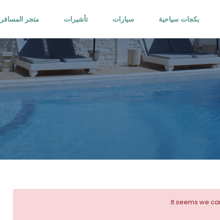
بكجات سياحية
سيارات
تأشيرات
متجر المسافر
It seems we can