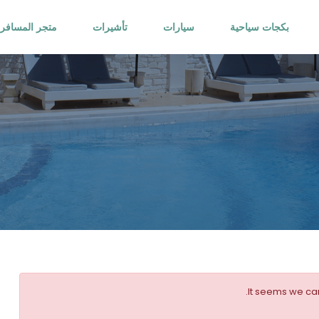
بكجات سياحية
سيارات
تأشيرات
متجر المسافر
It seems we can